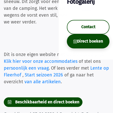
Fotogalerij
sneeuw. Dit zorgt voor een geheel andere aanblik
van de camping. Het werk aan het sanitair ligt
wegens de vorst even stil, maar binnenkort gaan
we weer verder.
Contact
Direct boeken
Dit is onze eigen website met de scherpste prijs.
Klik hier voor onze accommodaties
of stel ons
persoonlijk een vraag
. Of lees verder met
Lente op
Fleerhof
,
Start seizoen 2026
of ga naar het
overzicht
van alle artikelen
.
Beschikbaarheid en direct boeken