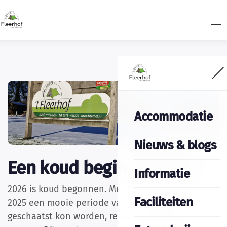
Accommodatie
Nieuws & blogs
Een koud begin van 2026
Informatie
2026 is koud begonnen. Met aan het eind van
Faciliteiten
2025 een mooie periode van vorst zodat er
geschaatst kon worden, recent ook nog de nodige