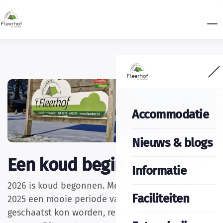
Accommodatie
Nieuws & blogs
Een koud begin van 2026
Informatie
2026 is koud begonnen. Met aan het eind van
Faciliteiten
2025 een mooie periode van vorst zodat er
geschaatst kon worden, recent ook nog de nodige