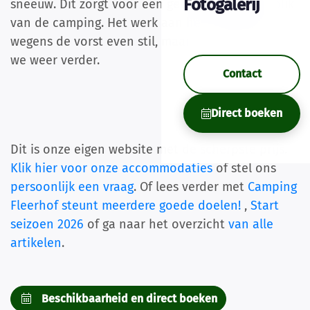
Fotogalerij
sneeuw. Dit zorgt voor een geheel andere aanblik
van de camping. Het werk aan het sanitair ligt
wegens de vorst even stil, maar binnenkort gaan
we weer verder.
Contact
Direct boeken
Dit is onze eigen website met de scherpste prijs.
Klik hier voor onze accommodaties
of stel ons
persoonlijk een vraag
. Of lees verder met
Camping
Fleerhof steunt meerdere goede doelen!
,
Start
seizoen 2026
of ga naar het overzicht
van alle
artikelen
.
Beschikbaarheid en direct boeken