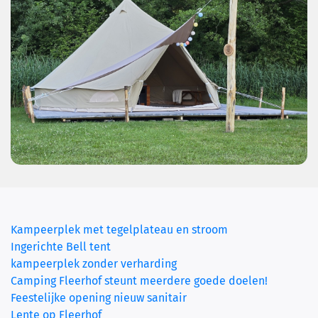
Kampeerplek met tegelplateau en stroom
(current)
Ingerichte Bell tent
kampeerplek zonder verharding
Camping Fleerhof steunt meerdere goede doelen!
Feestelijke opening nieuw sanitair
Lente op Fleerhof