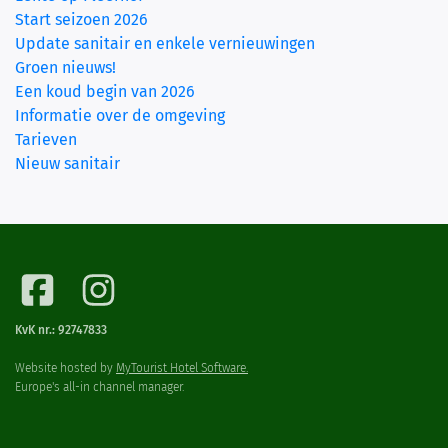
Start seizoen 2026
Update sanitair en enkele vernieuwingen
Groen nieuws!
Een koud begin van 2026
Informatie over de omgeving
Tarieven
Nieuw sanitair
KvK nr.: 92747833
Website hosted by
MyTourist Hotel Software.
Europe's all-in channel manager.