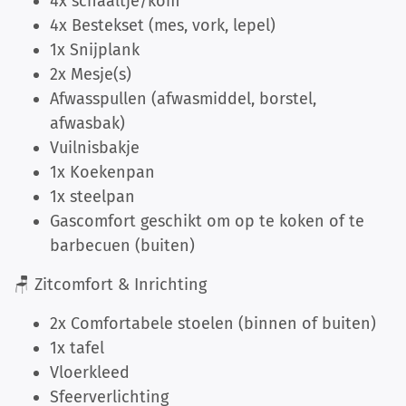
4x schaaltje/kom
4x Bestekset (mes, vork, lepel)
1x Snijplank
2x Mesje(s)
Afwasspullen (afwasmiddel, borstel,
afwasbak)
Vuilnisbakje
1x Koekenpan
1x steelpan
Gascomfort geschikt om op te koken of te
barbecuen (buiten)
🪑 Zitcomfort & Inrichting
2x Comfortabele stoelen (binnen of buiten)
1x tafel
Vloerkleed
Sfeerverlichting