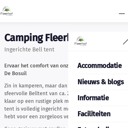
Camping Fleerhof
Ingerichte Bell tent
Accommodatie
Ervaar het comfort van onze ingerichte Belltent –
De Bosuil
Nieuws & blogs
Zin in kamperen, maar dan comfortabel? Onze
sfeervolle Belltent van ca. 25 m² staat voor je
Informatie
klaar op een rustige plek met weids uitzicht. De
tent is volledig ingericht met alles wat je nodig
Faciliteiten
hebt voor een zorgeloos verblijf.