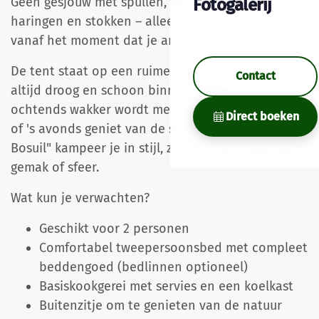
Geen gesjouw met spullen, geen gedoe met
Fotogalerij
haringen en stokken – alleen maar ontspannen
vanaf het moment dat je arriveert.
De tent staat op een ruime vlonder, waardoor je
Contact
altijd droog en schoon binnenstapt. Of je nu 's
ochtends wakker wordt met het gezang van vogels
Direct boeken
of 's avonds geniet van de sterrenhemel: in "De
Bosuil" kampeer je in stijl, zonder concessies aan
gemak of sfeer.
Wat kun je verwachten?
Geschikt voor 2 personen
Comfortabel tweepersoonsbed met compleet
beddengoed (bedlinnen optioneel)
Basiskookgerei met servies en een koelkast
Buitenzitje om te genieten van de natuur