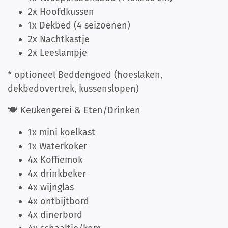
2x Hoofdkussen
1x Dekbed (4 seizoenen)
2x Nachtkastje
2x Leeslampje
* optioneel Beddengoed (hoeslaken,
dekbedovertrek, kussenslopen)
🍽️ Keukengerei & Eten/Drinken
1x mini koelkast
1x Waterkoker
4x Koffiemok
4x drinkbeker
4x wijnglas
4x ontbijtbord
4x dinerbord